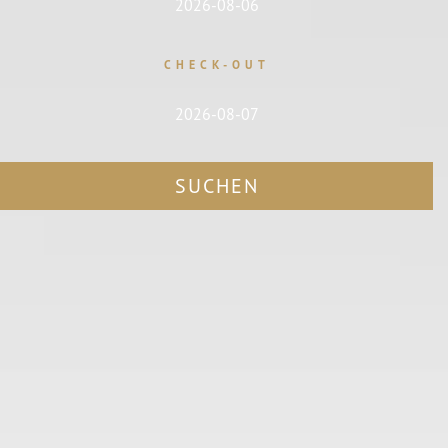
CHECK-OUT